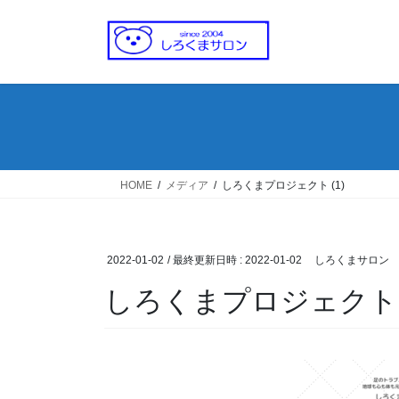
コ
ナ
ン
ビ
テ
ゲ
ン
ー
ツ
シ
へ
ョ
ス
ン
キ
に
ッ
移
HOME
メディア
しろくまプロジェクト (1)
プ
動
2022-01-02
/ 最終更新日時 :
2022-01-02
しろくまサロン
しろくまプロジェクト (