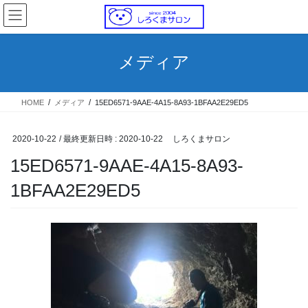
コ
ナ
ン
ビ
テ
ゲ
ン
ー
メディア
ツ
シ
へ
ョ
ス
ン
HOME
メディア
15ED6571-9AAE-4A15-8A93-1BFAA2E29ED5
キ
に
ッ
移
プ
動
2020-10-22
/ 最終更新日時 :
2020-10-22
しろくまサロン
15ED6571-9AAE-4A15-8A93-
1BFAA2E29ED5