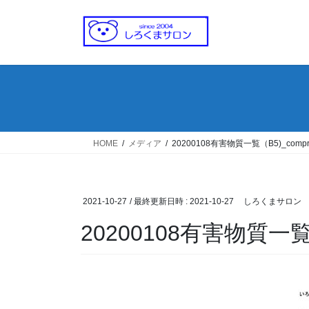
コ
ナ
ン
ビ
テ
ゲ
ン
ー
ツ
シ
へ
ョ
ス
ン
キ
に
ッ
移
HOME
メディア
20200108有害物質一覧（B5)_compr
プ
動
2021-10-27
/ 最終更新日時 :
2021-10-27
しろくまサロン
20200108有害物質一覧（