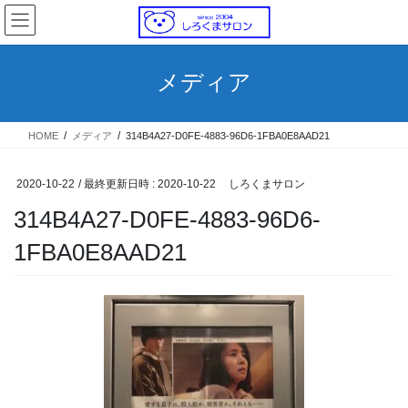
コ
ナ
ン
ビ
テ
ゲ
ン
ー
メディア
ツ
シ
へ
ョ
ス
ン
HOME
メディア
314B4A27-D0FE-4883-96D6-1FBA0E8AAD21
キ
に
ッ
移
プ
動
2020-10-22
/ 最終更新日時 :
2020-10-22
しろくまサロン
314B4A27-D0FE-4883-96D6-
1FBA0E8AAD21