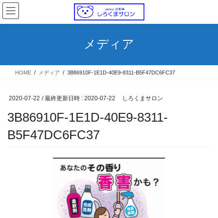
コ
ナ
ン
ビ
テ
ゲ
ン
ー
メディア
ツ
シ
へ
ョ
ス
ン
HOME
メディア
3B86910F-1E1D-40E9-8311-B5F47DC6FC37
キ
に
ッ
移
プ
動
2020-07-22
/ 最終更新日時 :
2020-07-22
しろくまサロン
3B86910F-1E1D-40E9-8311-
B5F47DC6FC37