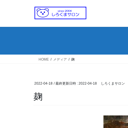
コ
ナ
ン
ビ
テ
ゲ
ン
ー
ツ
シ
へ
ョ
ス
ン
キ
に
ッ
移
HOME
メディア
麹
プ
動
2022-04-18
/ 最終更新日時 :
2022-04-18
しろくまサロン
麹