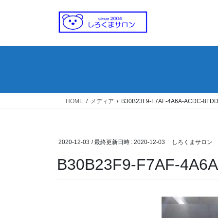
コ
ナ
ン
ビ
テ
ゲ
ン
ー
ツ
シ
へ
ョ
ス
ン
キ
に
ッ
移
HOME
メディア
B30B23F9-F7AF-4A6A-ACDC-8FD
プ
動
2020-12-03
/ 最終更新日時 :
2020-12-03
しろくまサロン
B30B23F9-F7AF-4A6