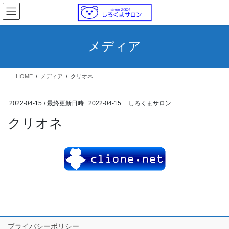
コ
ナ
ン
ビ
テ
ゲ
ン
ー
メディア
ツ
シ
へ
ョ
ス
ン
HOME
メディア
クリオネ
キ
に
ッ
移
プ
動
2022-04-15
/ 最終更新日時 :
2022-04-15
しろくまサロン
クリオネ
プライバシーポリシー