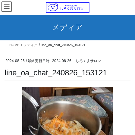
コ
ナ
ン
ビ
テ
ゲ
ン
ー
メディア
ツ
シ
へ
ョ
ス
ン
HOME
メディア
line_oa_chat_240826_153121
キ
に
ッ
移
プ
動
2024-08-26
/ 最終更新日時 :
2024-08-26
しろくまサロン
line_oa_chat_240826_153121