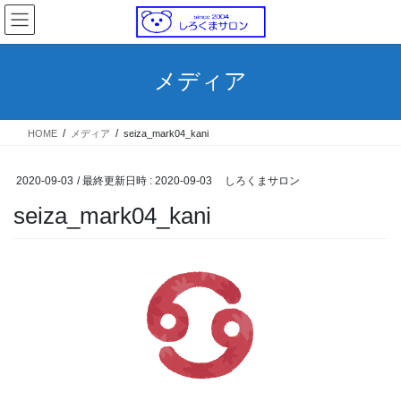
コ
ナ
ン
ビ
テ
ゲ
ン
ー
メディア
ツ
シ
へ
ョ
ス
ン
HOME
メディア
seiza_mark04_kani
キ
に
ッ
移
プ
動
2020-09-03
/ 最終更新日時 :
2020-09-03
しろくまサロン
seiza_mark04_kani