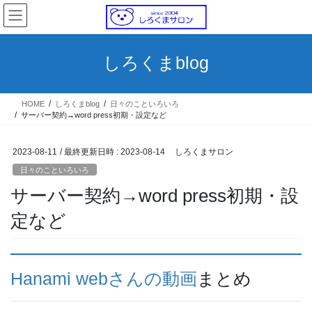
コ
ナ
ン
ビ
テ
ゲ
ン
ー
しろくまblog
ツ
シ
へ
ョ
ス
ン
HOME
しろくまblog
日々のこといろいろ
キ
に
サーバー契約→word press初期・設定など
ッ
移
プ
動
2023-08-11
/ 最終更新日時 :
2023-08-14
しろくまサロン
日々のこといろいろ
サーバー契約→word press初期・設
定など
Hanami webさんの動画
まとめ