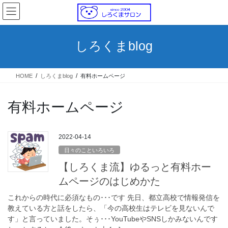
コ
ナ
ン
ビ
テ
ゲ
ン
ー
しろくまblog
ツ
シ
へ
ョ
ス
ン
HOME
しろくまblog
有料ホームページ
キ
に
ッ
移
プ
動
有料ホームページ
2022-04-14
日々のこといろいろ
【しろくま流】ゆるっと有料ホー
ムページのはじめかた
これからの時代に必須なもの･･･です 先日、都立高校で情報発信を
教えている方と話をしたら、「今の高校生はテレビを見ないんで
す」と言っていました。そぅ･･･YouTubeやSNSしかみないんです