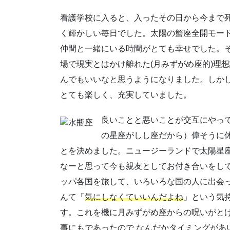
看護学校に入ると、入ったその日から今まで
く輝かしい毎日でした。太陽の蟹座全開モード
仲間と一緒にいる時間がとても幸せでした。
場で現実とはかけ離れた(月みずがめ座的)理
んでもいいなと思うようになりました。しか
とても楽しく、充実していました。
良いことと悪いことが交互にやって
の星座がしし座だから）偉そうに
とを決めました。ニュージーランドで太陽星
なーと思って今も親友としてお付き合いをし
ッパ各国を旅して、いろいろな国の人に出会
んて「
気にしなくていいんだよね
」という気
す。これを機に月みずがめ座からの呪いがと
事にもであったので なんだかタイミングがあ