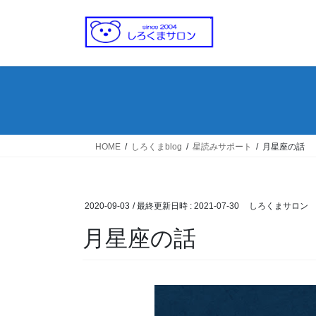
コ
ナ
ン
ビ
テ
ゲ
ン
ー
ツ
シ
へ
ョ
ス
ン
キ
に
ッ
移
HOME
しろくまblog
星読みサポート
月星座の話
プ
動
2020-09-03
/ 最終更新日時 :
2021-07-30
しろくまサロン
月星座の話