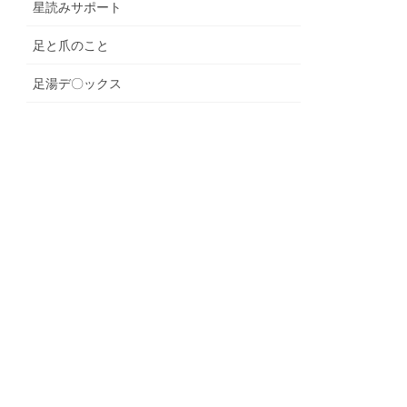
星読みサポート
足と爪のこと
足湯デ〇ックス