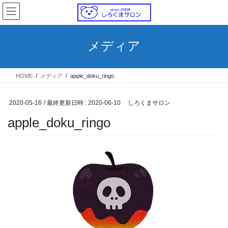
コ
ナ
ン
ビ
テ
ゲ
ン
ー
メディア
ツ
シ
へ
ョ
ス
ン
HOME
メディア
apple_doku_ringo
キ
に
ッ
移
プ
動
2020-05-16
/ 最終更新日時 :
2020-06-10
しろくまサロン
apple_doku_ringo