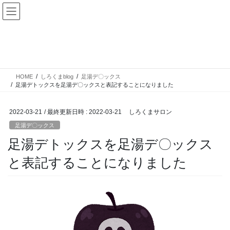
コ
ナ
ン
ビ
テ
ゲ
ン
ー
しろくまblog
ツ
シ
へ
ョ
ス
ン
HOME
しろくまblog
足湯デ〇ックス
キ
に
足湯デトックスを足湯デ〇ックスと表記することになりました
ッ
移
プ
動
2022-03-21
/ 最終更新日時 :
2022-03-21
しろくまサロン
足湯デ〇ックス
足湯デトックスを足湯デ〇ックス
と表記することになりました